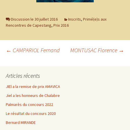
Discussion le 30 juillet 2016
Inscrits
,
Primé(e)s aux
Rencontres de Capestang
,
Prix 2016
Navigation
←
CAMPARIOL Fernand
MONTUSAC Florence
→
des
Articles récents
articles
JIEl a la remise de prix AMAVICA
Jiel a les honneurs de Chalabre
Palmarès du concours 2022
Le résultat du concours 2020
Bernard MIRANDE