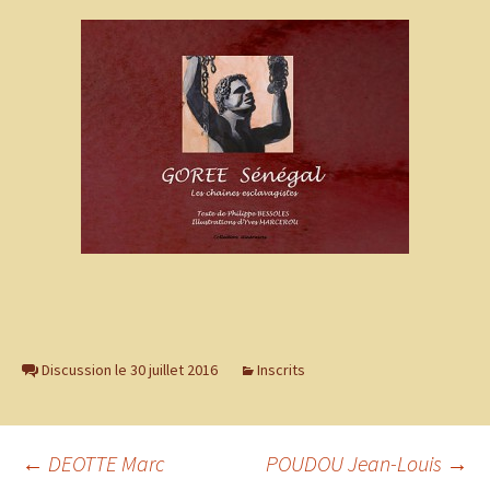
Discussion le 30 juillet 2016
Inscrits
Navigation
←
DEOTTE Marc
POUDOU Jean-Louis
→