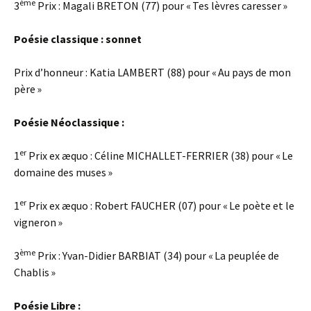
ème
3
Prix : Magali BRETON (77) pour « Tes lèvres caresser »
Poésie classique : sonnet
Prix d’honneur : Katia LAMBERT (88) pour « Au pays de mon
père »
Poésie Néoclassique :
er
1
Prix ex æquo : Céline MICHALLET-FERRIER (38) pour « Le
domaine des muses »
er
1
Prix ex æquo : Robert FAUCHER (07) pour « Le poète et le
vigneron »
ème
3
Prix : Yvan-Didier BARBIAT (34) pour « La peuplée de
Chablis »
Poésie Libre :