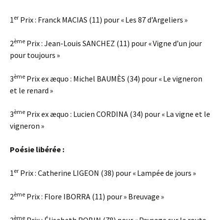
er
1
Prix : Franck MACIAS (11) pour « Les 87 d’Argeliers »
ème
2
Prix : Jean-Louis SANCHEZ (11) pour « Vigne d’un jour
pour toujours »
ème
3
Prix ex æquo : Michel BAUMÈS (34) pour « Le vigneron
et le renard »
ème
3
Prix ex æquo : Lucien CORDINA (34) pour « La vigne et le
vigneron »
Poésie libérée :
er
1
Prix : Catherine LIGEON (38) pour « Lampée de jours »
ème
2
Prix : Flore IBORRA (11) pour » Breuvage »
ème