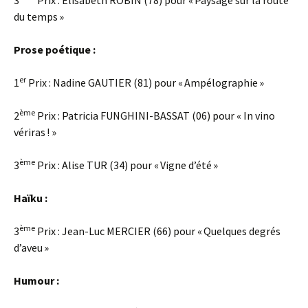
3
Prix : Élisabeth ROBIN (78) pour « Paysage sur la route
du temps »
Prose poétique :
er
1
Prix : Nadine GAUTIER (81) pour « Ampélographie »
ème
2
Prix : Patricia FUNGHINI-BASSAT (06) pour « In vino
vériras ! »
ème
3
Prix : Alise TUR (34) pour « Vigne d’été »
Haïku :
ème
3
Prix : Jean-Luc MERCIER (66) pour « Quelques degrés
d’aveu »
Humour :