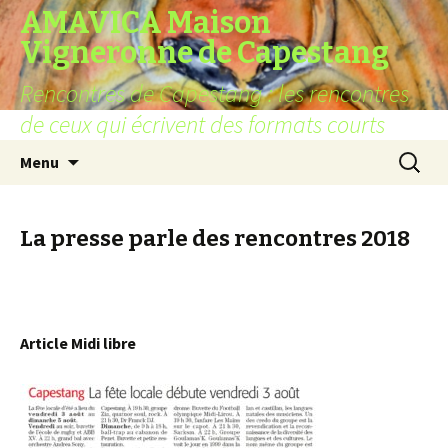
AMAVICA Maison
Vigneronne de Capestang
Rencontres de Capestang : les rencontres
de ceux qui écrivent des formats courts
Aller
Recherc
Menu
au
contenu
La presse parle des rencontres 2018
Article Midi libre