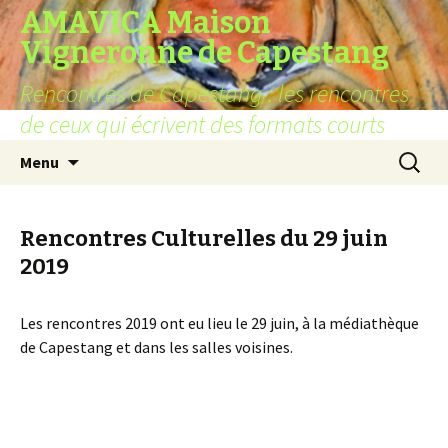
AMAVICA Maison
Vigneronne de Capestang
Rencontres de Capestang : les rencontres
de ceux qui écrivent des formats courts
Aller
Recherc
Menu
au
contenu
Rencontres Culturelles du 29 juin
2019
Les rencontres 2019 ont eu lieu le 29 juin, à la médiathèque
de Capestang et dans les salles voisines.