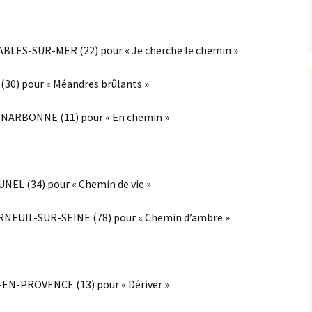
du 8 mai 2016
Pour télécharger le li
des rencontres du 8 
TABLES-SUR-MER (22) pour « Je cherche le chemin »
2016
(30) pour « Méandres brûlants »
 NARBONNE (11) pour « En chemin »
LUNEL (34) pour « Chemin de vie »
ERNEUIL-SUR-SEINE (78) pour « Chemin d’ambre »
-EN-PROVENCE (13) pour « Dériver »