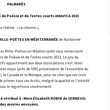
Concours International
PALMARÈS du Conco
PALMARÈS
de Poésie et de Textes
International de Poé
courts 2020
Remarques du jury d
Remarques du jury d
et de Textes courts
concours précédent
concours précédent
AMAVICA 2020
 de Poésie et de Textes courts AMAVICA 2021
Rencontres Culturelles
Achat anthologie
du 29 juin 2019
Exemple de fichier
Concours 2019 « La vi
le thème : « Le chemin »,
mort »
Rencontres culturelles
Programme des
s MILLE-POÈTES EN MÉDITERRANÉE
de Narbonne
du 5 août 2018
Participants 2019
Rencontres
les Mille-Poètes en Méditerranée vous remercient
Rencontres 6 août 2017
Achat anthologie
Participants 2017
Concours 2018
s de Poésie et de Textes courts 2021. Le jury du
« AMOUR »
Rencontre du 7 août 2016
Prix 2017
Liste des participant
s appartenant aux deux associations s’est réuni
2016
es reçus (près de 500) provenaient de l’ensemble du
Rencontre du 1er août
Les Rencontres
Programme des
le Canada et le Mexique, pour ne citer que ces trois
2015
Culturelles de Capes
Palmarès des Concou
rencontres 2015
de primer tous ces écrits, malgré la qualité et l’intérêt
de 2017 : quelques
du 7 août 2016
images
 nous le regrettons sincèrement.
Rencontre du 8 mai 2016
Exposants ou orateu
L’ouvrage de la
inscrits en 2015
manifestation du 8 m
2016
té attribué à : Mme Élisabeth ROBIN de VERNEUIL-
Rencontre du 28 août
2016
Palmarès des Concou
 des œuvres envoyées.
du 1er août 2015
Palmarès des Concou