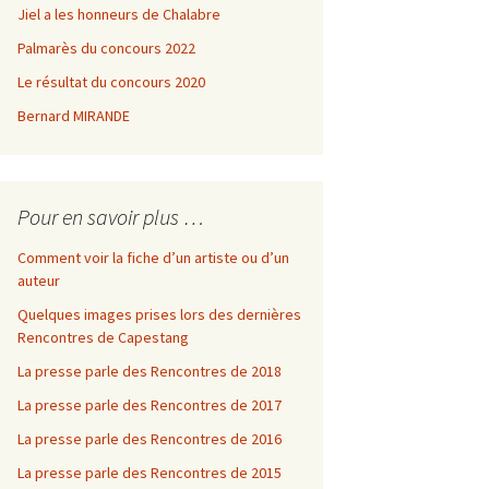
Jiel a les honneurs de Chalabre
urs
sie
es
es
Palmarès du concours 2022
s
s
Le résultat du concours 2020
e, la
Bernard MIRANDE
Pour en savoir plus …
Comment voir la fiche d’un artiste ou d’un
s
auteur
Quelques images prises lors des dernières
Rencontres de Capestang
tang
rs
La presse parle des Rencontres de 2018
rs
La presse parle des Rencontres de 2017
ai
La presse parle des Rencontres de 2016
rs
La presse parle des Rencontres de 2015
rs