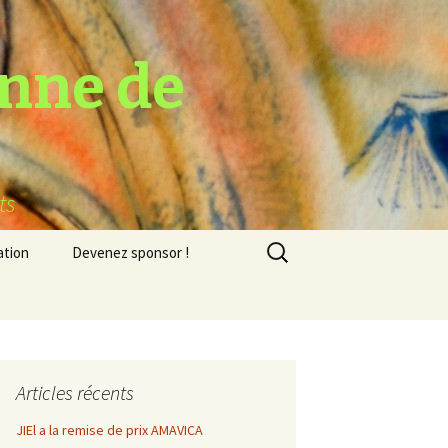
nne de
ts
Rechercher :
ation
Devenez sponsor !
s
urs
sie
2023
Articles récents
JIEl a la remise de prix AMAVICA
 le