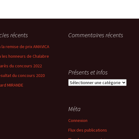
icles récents
Commentaires récents
 a la remise de prix AMAVICA
 a les honneurs de Chalabre
arès du concours 2022
Présents et infos
ésultat du concours 2020
Présents
ard MIRANDE
et
infos
Méta
Connexion
Flux des publications