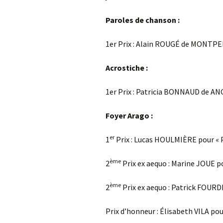
Paroles de chanson :
1er Prix : Alain ROUGÉ de MONTPEL
Acrostiche :
1er Prix : Patricia BONNAUD de ANGY
Foyer Arago :
er
1
Prix : Lucas HOULMIÈRE pour 
ème
2
Prix ex aequo : Marine JOUE p
ème
2
Prix ex aequo : Patrick FOURD
Prix d’honneur : Élisabeth VILA po