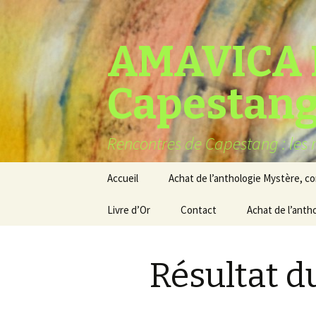
AMAVICA 
Capestan
Rencontres de Capestang : les r
Aller
Accueil
Achat de l’anthologie Mystère, c
au
contenu
Livre d’Or
Contact
Achat de l’anth
Résultat d