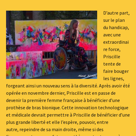
D’autre part,
sur le plan
du handicap,
avec une
extraordinai
re force,
Priscille
tente de
faire bouger
les lignes,
forgeant ainsi un nouveau sens à la diversité. Après avoir été
opérée en novembre dernier, Priscille est en passe de
devenir la première femme française à bénéficier d’une
prothèse de bras bionique. Cette innovation technologique
et médicale devrait permettre à Priscille de bénéficier d’une
plus grande liberté et elle l’espère, pouvoir, entre
autre, repeindre de sa main droite, même si des