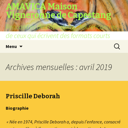
AMAVICA Maison
Vigneronne de Capestang
Rencontres de Capestang : les rencontres
de ceux qui écrivent des formats courts
Aller
Recherc
Menu
au
contenu
Archives mensuelles : avril 2019
Priscille Deborah
Biographie
« Née en 1974, Priscille Deborah a, depuis l’enfance, consacré