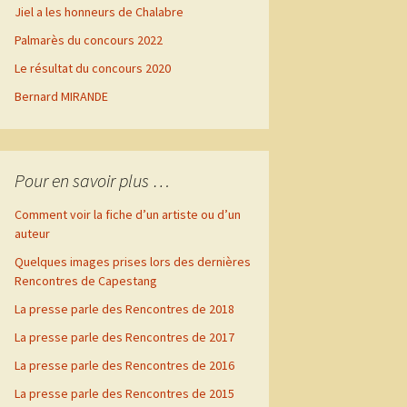
Jiel a les honneurs de Chalabre
urs
sie
es
es
Palmarès du concours 2022
s
s
Le résultat du concours 2020
e, la
Bernard MIRANDE
Pour en savoir plus …
Comment voir la fiche d’un artiste ou d’un
s
auteur
Quelques images prises lors des dernières
Rencontres de Capestang
tang
rs
La presse parle des Rencontres de 2018
rs
La presse parle des Rencontres de 2017
ai
La presse parle des Rencontres de 2016
rs
La presse parle des Rencontres de 2015
rs