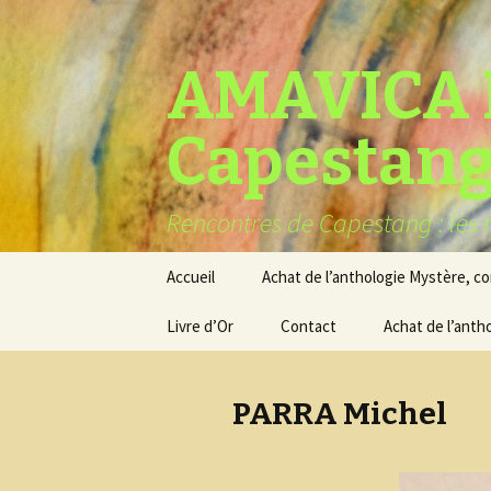
AMAVICA 
Capestan
Rencontres de Capestang : les r
Aller
Accueil
Achat de l’anthologie Mystère, c
au
contenu
Livre d’Or
Contact
Achat de l’anth
PARRA Michel