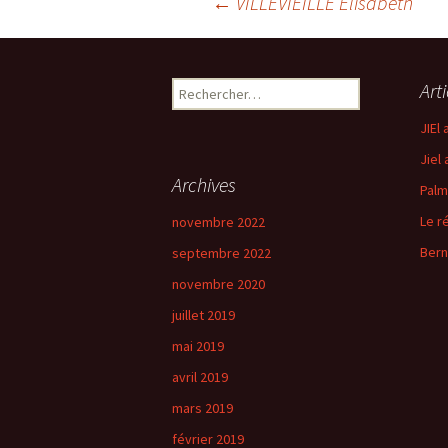
Navigation
←
VILLEVIEILLE Elisabeth
des
Rechercher :
Art
articles
JIEl
Jiel
Archives
Palm
Le r
novembre 2022
Bern
septembre 2022
novembre 2020
juillet 2019
mai 2019
avril 2019
mars 2019
février 2019