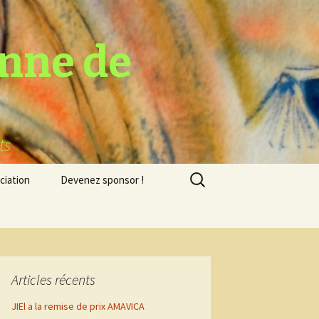
nne de
ts
Rechercher :
ciation
Devenez sponsor !
s
urs
sie
2023
s
Articles récents
JIEl a la remise de prix AMAVICA
 le