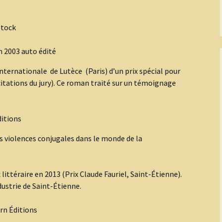
du 8 mai 2016
Pour télécharger le li
stock
des rencontres du 8 
2016
n 2003 auto édité
ernationale de Lutèce (Paris) d’un prix spécial pour
itations du jury). Ce roman traité sur un témoignage
ditions
es violences conjugales dans le monde de la
littéraire en 2013 (Prix Claude Fauriel, Saint-Étienne).
dustrie de Saint-Étienne.
rn Éditions