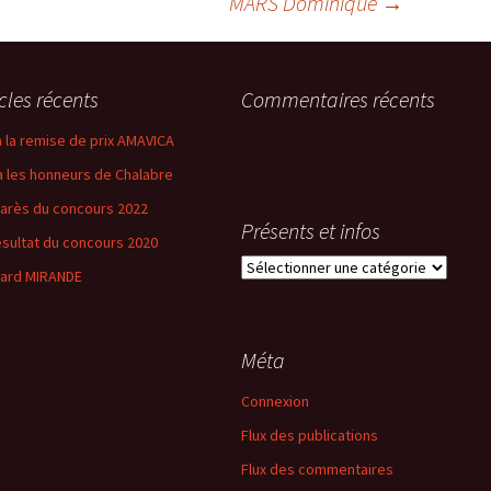
MARS Dominique
→
icles récents
Commentaires récents
 a la remise de prix AMAVICA
 a les honneurs de Chalabre
arès du concours 2022
Présents et infos
ésultat du concours 2020
Présents
ard MIRANDE
et
infos
Méta
Connexion
Flux des publications
Flux des commentaires