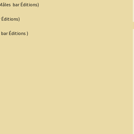
du 8 mai 2016
Mâles bar Éditions)
Pour télécharger le li
des rencontres du 8 
 Éditions)
2016
 bar Éditions )