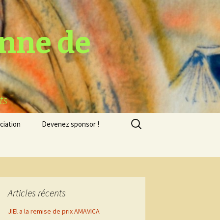
nne de
ts
Rechercher :
ciation
Devenez sponsor !
s
urs
sie
2023
s
Articles récents
JIEl a la remise de prix AMAVICA
 le