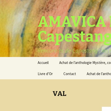
AMAVICA 
Capestan
Rencontres de Capestang : les r
Aller
Accueil
Achat de l’anthologie Mystère, c
au
contenu
Livre d’Or
Contact
Achat de l’anth
VAL