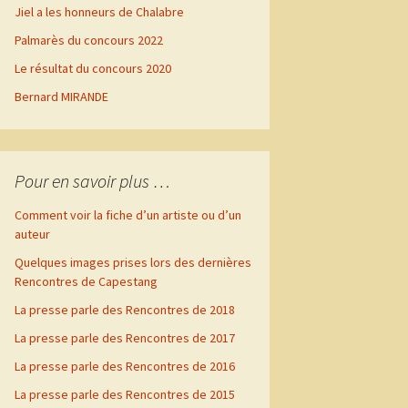
Jiel a les honneurs de Chalabre
urs
sie
es
es
Palmarès du concours 2022
s
s
Le résultat du concours 2020
e, la
Bernard MIRANDE
Pour en savoir plus …
Comment voir la fiche d’un artiste ou d’un
s
auteur
Quelques images prises lors des dernières
Rencontres de Capestang
tang
rs
La presse parle des Rencontres de 2018
rs
La presse parle des Rencontres de 2017
ai
La presse parle des Rencontres de 2016
rs
La presse parle des Rencontres de 2015
rs