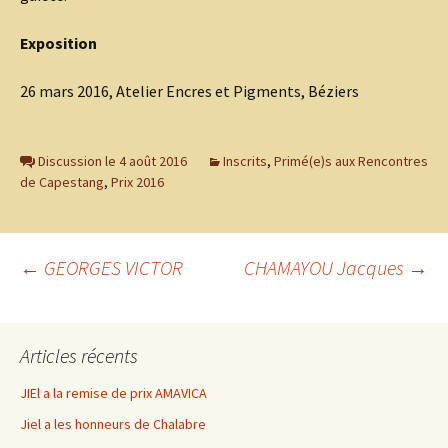
Exposition
26 mars 2016, Atelier Encres et Pigments, Béziers
Discussion le 4 août 2016
Inscrits
,
Primé(e)s aux Rencontres
de Capestang
,
Prix 2016
Navigation
←
GEORGES VICTOR
CHAMAYOU Jacques
→
des
Articles récents
articles
JIEl a la remise de prix AMAVICA
Jiel a les honneurs de Chalabre