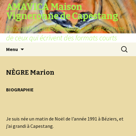
AMAVICA Maison
Vigneronne de Capestang
Rencontres de Capestang : les rencontres
de ceux qui écrivent des formats courts
Aller
Recherc
Menu
au
contenu
NÈGRE Marion
BIOGRAPHIE
Je suis née un matin de Noël de l’année 1991 à Béziers, et
j’ai grandi à Capestang.