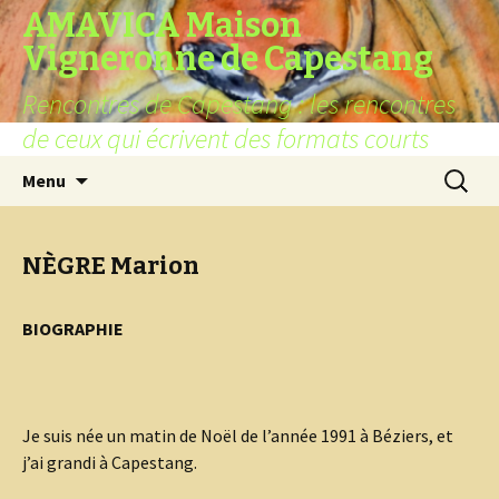
AMAVICA Maison
Vigneronne de Capestang
Rencontres de Capestang : les rencontres
de ceux qui écrivent des formats courts
Aller
Recherc
Menu
au
contenu
NÈGRE Marion
BIOGRAPHIE
Je suis née un matin de Noël de l’année 1991 à Béziers, et
j’ai grandi à Capestang.