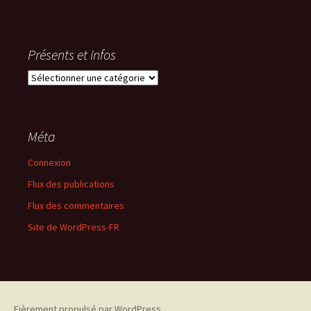
Présents et infos
Présents
et
infos
Méta
Connexion
Flux des publications
Flux des commentaires
Site de WordPress-FR
Fièrement propulsé par WordPress